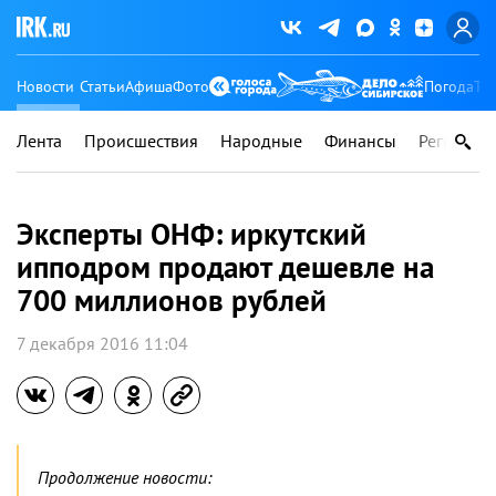
Новости
Статьи
Афиша
Фото
Погода
Ту
Лента
Происшествия
Народные
Финансы
Регионы
Эксперты ОНФ: иркутский
ипподром продают дешевле на
700 миллионов рублей
7 декабря 2016 11:04
Продолжение новости: