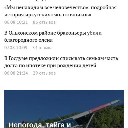
«Мы ненавидим все человечество»: подробная
история иркутских «молоточников»
06.08 10:21
86 отзывов
В Ольхонском районе браконьеры убили
благородного оленя
07.08 10:09
33 отзыва
В Госдуме предложили списывать семьям часть
долга по ипотеке при рождении детей
06.08 21:24
29 отзывов
Непогода, тайга и