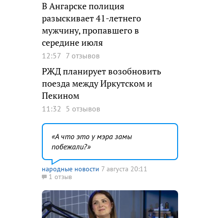
В Ангарске полиция
разыскивает 41-летнего
мужчину, пропавшего в
середине июля
12:57
7 отзывов
РЖД планирует возобновить
поезда между Иркутском и
Пекином
11:32
5 отзывов
А что это у мэра замы
побежали?
народные новости
7 августа 20:11
1 отзыв