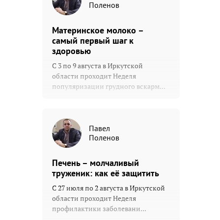
Поленов
Материнское молоко –
самый первый шаг к
здоровью
С 3 по 9 августа в Иркутской
области проходит Неделя
популяризации грудного вскарм...
Павел
Поленов
Печень – молчаливый
труженик: как её защитить
С 27 июля по 2 августа в Иркутской
области проходит Неделя
профилактики заболевани...