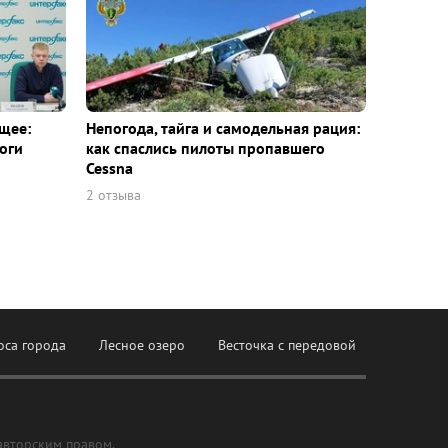
щее:
Непогода, тайга и самодельная рация:
оги
как спаслись пилоты пропавшего
Cessna
2 отзыва
оса города
Лесное озеро
Весточка с передовой
авторским правом,