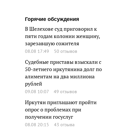
Горячие обсуждения
В Шелехове суд приговорил к
пяти годам колонии женщину,
зарезавшую сожителя
08.08 17:49
50 отзывов
Судебные приставы взыскали с
50-летнего иркутянина долг по
алиментам на два миллиона
рублей
09.08 10:07
49 отзывов
Иркутян приглашают пройти
опрос о проблемах при
получении госуслуг
08.08 20:15
43 отзыва