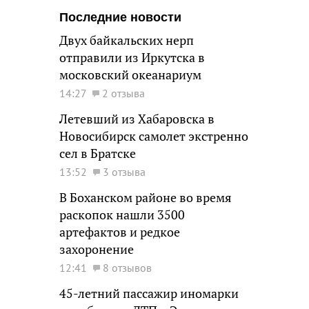
Последние новости
Двух байкальских нерп
отправили из Иркутска в
московский океанариум
14:27
2 отзыва
Летевший из Хабаровска в
Новосибирск самолет экстренно
сел в Братске
13:52
3 отзыва
В Боханском районе во время
раскопок нашли 3500
артефактов и редкое
захоронение
12:41
8 отзывов
45-летний пассажир иномарки