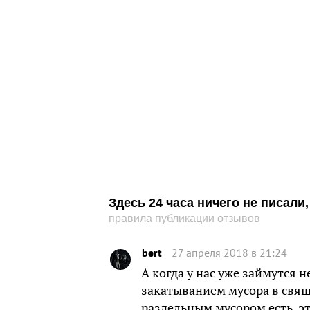
Здесь 24 часа ничего не писал
правила публикации отзывов
bert
27 апреля 2018 в 21:24
А когда у нас уже займутся 
закатыванием мусора в свящ
раздельным мусором есть, эт