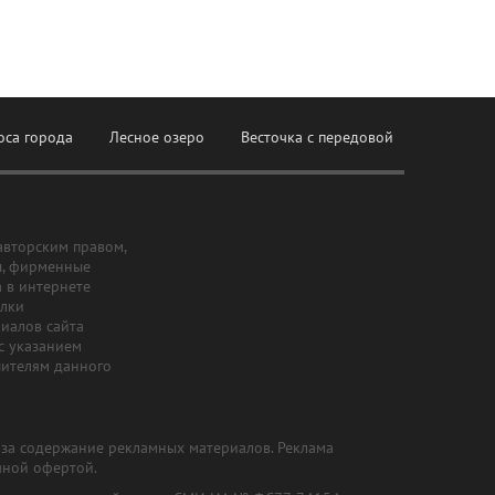
оса города
Лесное озеро
Весточка с передовой
авторским правом,
ы, фирменные
а в интернете
ылки
риалов сайта
с указанием
шителям данного
и за содержание рекламных материалов. Реклама
чной офертой.