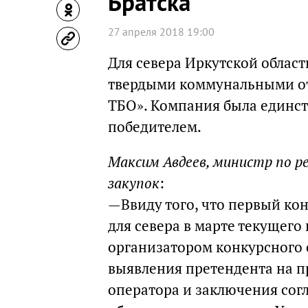
Братска
27 апреля 2018 19:00
Для севера Иркутской облас
твердыми коммунальными от
ТБО». Компания была единс
победителем.
Максим Авдеев, министр по р
закупок
:
—Ввиду того, что первый ко
для севера в марте текущего
организатором конкурсного 
выявления претендента на п
оператора и заключения сог