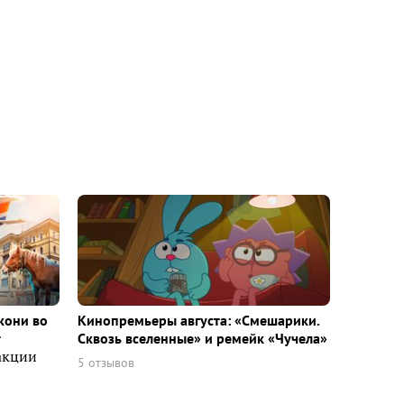
кони во
Кинопремьеры августа: «Смешарики.
т
Сквозь вселенные» и ремейк «Чучела»
акции
5 отзывов