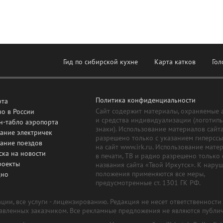
Гид по сибирской кухне
Карта катков
Гол
Политика конфиденциальности
рта
Сайт содержит материалы, охраняемые 
о в России
и средства индивидуализации (логотип
н-табло аэропорта
знаки). Использование материалов сайт
ание электричек
разрешено только с указанием гиперсс
сание поездов
на сайт www.irk.ru. Использование мате
ска на новости
в печати, ТВ и радио разрешено только 
роекты
названия сайта «Твой Иркутск». К нару
положения применяются все меры,
дно
предусмотренные ст. 1301 ГК РФ.
ии, все услуги - лицензированию. Редакция не несет ответственност
тавленных заказчиком. Все рекламные предложения не являются публи