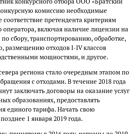
тник конкурсного отбора ООО «Братский
 конкурсную комиссию необходимые
 соответствие претендента критериям
о оператора, включая наличие лицензии на
 по сбору, транспортированию, обработке,
, размещению отходов I-IV классов
одственными мощностями, и другое.
севера региона стало очередным этапом по
бращения с отходами. В течение 2018 года
нут заключать договоры на оказание услуг
ых образованиях, предоставлять
ия единого тарифа. Начать свою
позднее 1 января 2019 года.
у, принятому в 2016 году, регионы до 2019