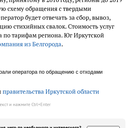
ую схему обращения с твердыми
ратор будет отвечать за сбор, вывоз,
цию стихийных свалок. Стоимость услуг
а по тарифам региона. Юг Иркутской
омпания из Белгорода
.
брали оператора по обращению с отходами
ы
правительства Иркутской области
текст и нажмите
Ctrl
+
Enter
ия, чего-то необычного и интересного?