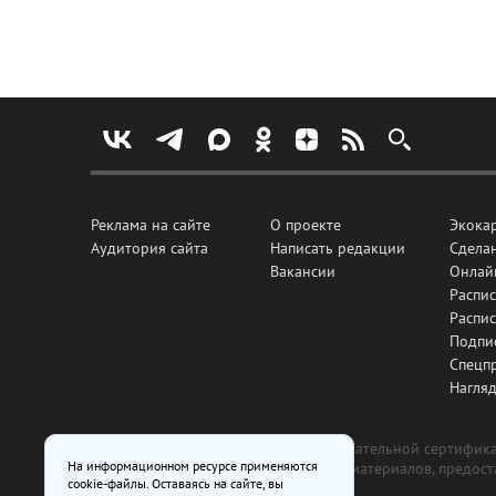
Реклама на сайте
О проекте
Экока
Аудитория сайта
Написать редакции
Сделан
Вакансии
Онлай
Распис
Распи
Подпи
Спецп
Нагля
Все рекламные товары подлежат обязательной сертификац
На информационном ресурсе применяются
изготовлена и размещена на основе материалов, предос
cookie-файлы. Оставаясь на сайте, вы