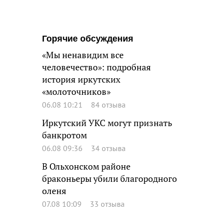
Горячие обсуждения
«Мы ненавидим все
человечество»: подробная
история иркутских
«молоточников»
06.08 10:21
84 отзыва
Иркутский УКС могут признать
банкротом
06.08 09:36
34 отзыва
В Ольхонском районе
браконьеры убили благородного
оленя
07.08 10:09
33 отзыва