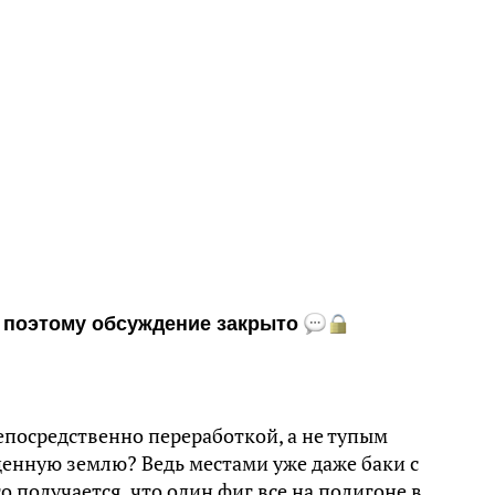
и, поэтому обсуждение закрыто
непосредственно переработкой, а не тупым
енную землю? Ведь местами уже даже баки с
о получается, что один фиг все на полигоне в