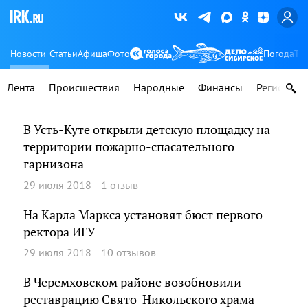
Новости
Статьи
Афиша
Фото
Погода
Ту
Лента
Происшествия
Народные
Финансы
Регионы
В Усть-Куте открыли детскую площадку на
территории пожарно-спасательного
гарнизона
29 июля 2018
1 отзыв
На Карла Маркса установят бюст первого
ректора ИГУ
29 июля 2018
10 отзывов
В Черемховском районе возобновили
реставрацию Свято-Никольского храма