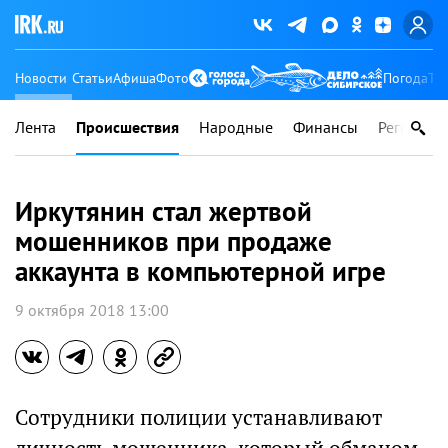
Новости
Статьи
Афиша
Фото
Погода
Ту
Лента
Происшествия
Народные
Финансы
Регионы
Иркутянин стал жертвой
мошенников при продаже
аккаунта в компьютерной игре
9 октября 2018 13:00
Сотрудники полиции устанавливают