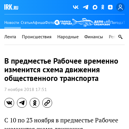
Новости
Статьи
Афиша
Фото
Погода
Ту
Лента
Происшествия
Народные
Финансы
Регионы
В предместье Рабочее временно
изменится схема движения
общественного транспорта
7 ноября 2018 17:51
С 10 по 23 ноября в предместье Рабочее