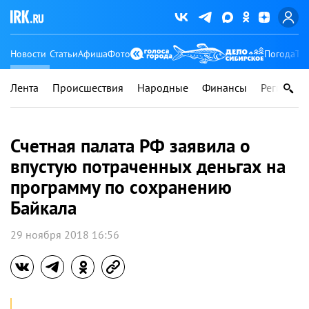
Новости
Статьи
Афиша
Фото
Погода
Ту
Лента
Происшествия
Народные
Финансы
Регионы
Счетная палата РФ заявила о
впустую потраченных деньгах на
программу по сохранению
Байкала
29 ноября 2018 16:56