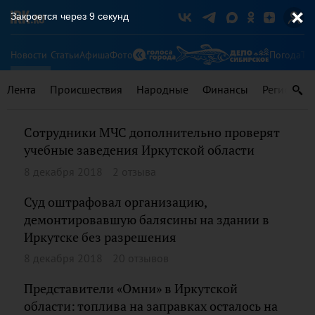
Закроется через
9
секунд
Новости
Статьи
Афиша
Фото
Погода
Ту
Лента
Происшествия
Народные
Финансы
Регионы
Сотрудники МЧС дополнительно проверят
учебные заведения Иркутской области
8 декабря 2018
2 отзыва
Суд оштрафовал организацию,
демонтировавшую балясины на здании в
Иркутске без разрешения
8 декабря 2018
20 отзывов
Представители «Омни» в Иркутской
области: топлива на заправках осталось на