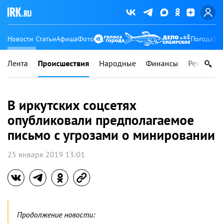
Новости
Статьи
Афиша
Фото
Погода
Ту
Лента
Происшествия
Народные
Финансы
Регионы
В иркутских соцсетях
опубликовали предполагаемое
письмо с угрозами о минировании
25 января 2019 13:01
Продолжение новости: