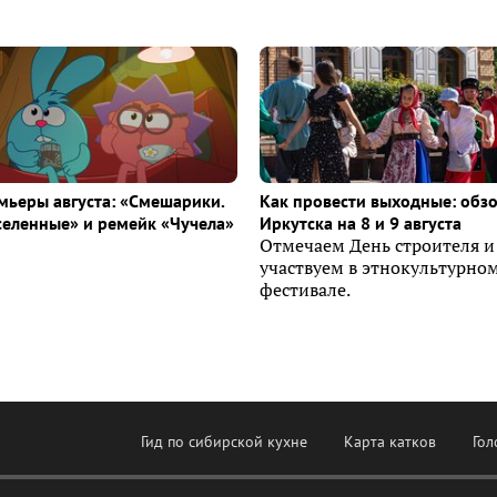
ьеры августа: «Смешарики.
Как провести выходные: обз
селенные» и ремейк «Чучела»
Иркутска на 8 и 9 августа
Отмечаем День строителя и
участвуем в этнокультурно
фестивале.
Гид по сибирской кухне
Карта катков
Гол