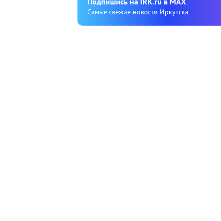
Подпишиcь на IRK.ru в MAX
Cамые свежие новости Иркутска