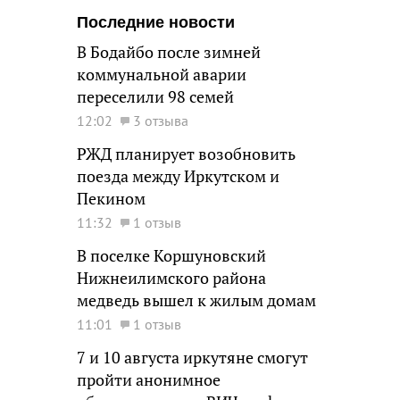
Последние новости
В Бодайбо после зимней
коммунальной аварии
переселили 98 семей
12:02
3 отзыва
РЖД планирует возобновить
поезда между Иркутском и
Пекином
11:32
1 отзыв
В поселке Коршуновский
Нижнеилимского района
медведь вышел к жилым домам
11:01
1 отзыв
7 и 10 августа иркутяне смогут
пройти анонимное