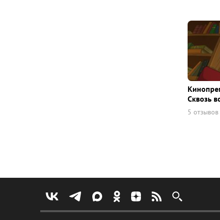
Кинопрем
Сквозь в
5 отзывов