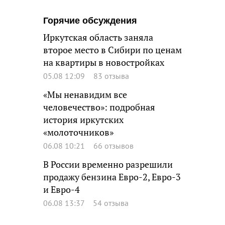
Горячие обсуждения
Иркутская область заняла
второе место в Сибири по ценам
на квартиры в новостройках
05.08 12:09
83 отзыва
«Мы ненавидим все
человечество»: подробная
история иркутских
«молоточников»
06.08 10:21
66 отзывов
В России временно разрешили
продажу бензина Евро-2, Евро-3
и Евро-4
06.08 13:37
54 отзыва