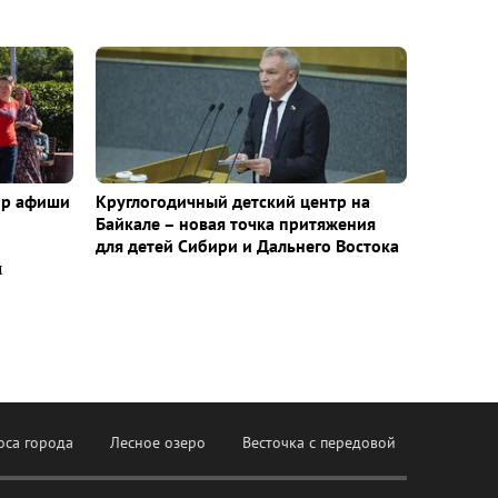
ор афиши
Круглогодичный детский центр на
Байкале – новая точка притяжения
для детей Сибири и Дальнего Востока
м
оса города
Лесное озеро
Весточка с передовой