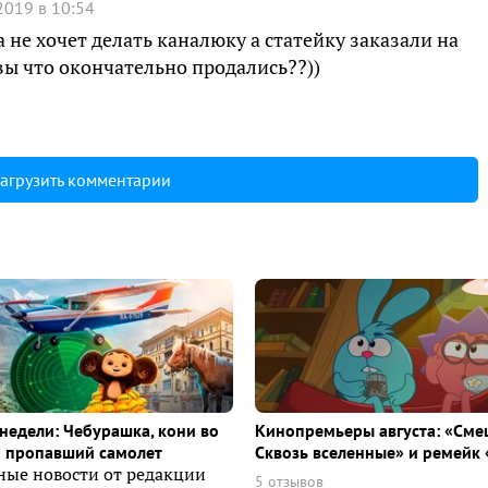
2019 в 10:54
 не хочет делать каналюку а статейку заказали на
вы что окончательно продались??))
агрузить комментарии
недели: Чебурашка, кони во
Кинопремьеры августа: «Сме
и пропавший самолет
Сквозь вселенные» и ремейк 
ные новости от редакции
5 отзывов