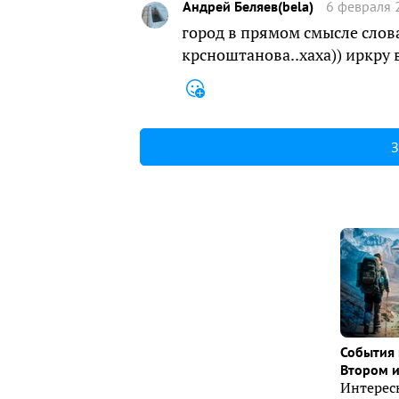
Андрей Беляев(bela)
6 февраля 
город в прямом смысле слова
крсноштанова..хаха)) иркру 
З
События 
Втором 
Интерес