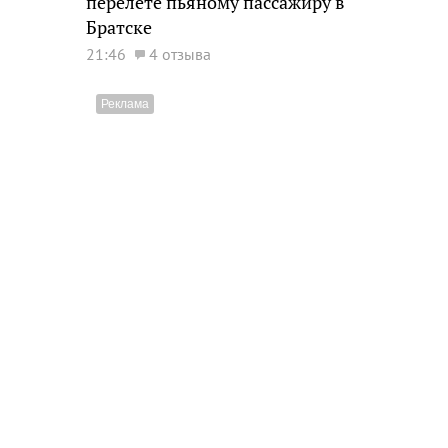
перелете пьяному пассажиру в
Братске
21:46
4 отзыва