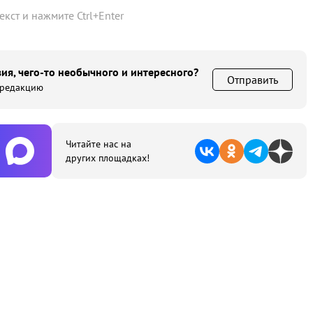
текст и нажмите
Ctrl
+
Enter
ия, чего-то необычного и интересного?
Отправить
 редакцию
Читайте нас на
других площадках!