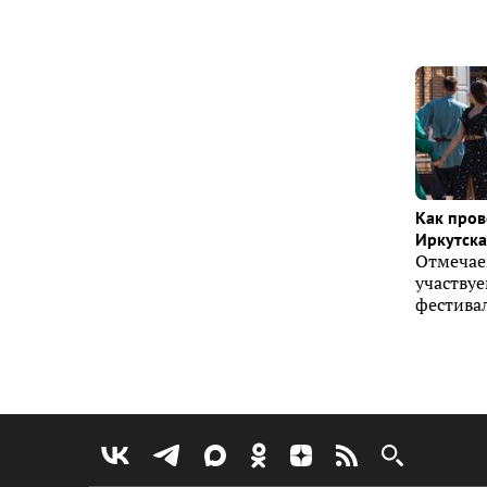
Как пров
Иркутска 
Отмечае
участву
фестивал