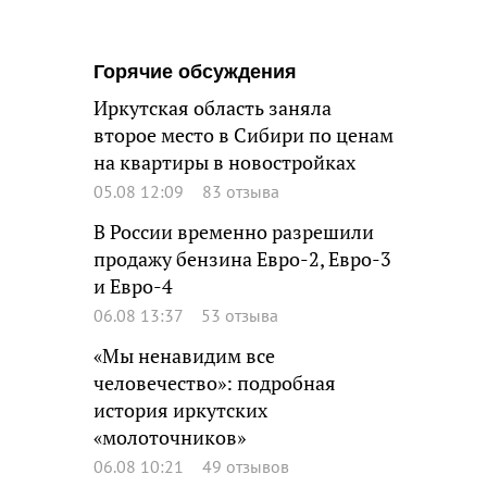
Горячие обсуждения
Иркутская область заняла
второе место в Сибири по ценам
на квартиры в новостройках
05.08 12:09
83 отзыва
В России временно разрешили
продажу бензина Евро-2, Евро-3
и Евро-4
06.08 13:37
53 отзыва
«Мы ненавидим все
человечество»: подробная
история иркутских
«молоточников»
06.08 10:21
49 отзывов