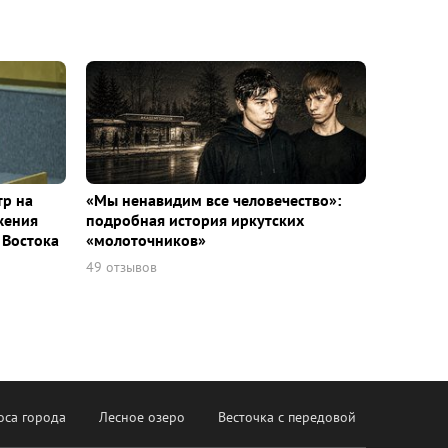
тр на
«Мы ненавидим все человечество»:
жения
подробная история иркутских
 Востока
«молоточников»
49 отзывов
оса города
Лесное озеро
Весточка с передовой