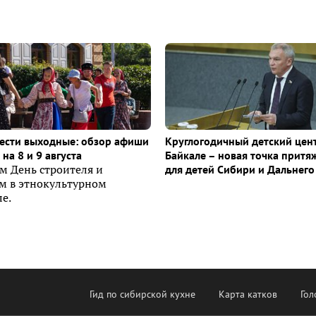
ести выходные: обзор афиши
Круглогодичный детский цен
на 8 и 9 августа
Байкале – новая точка притя
м День строителя и
для детей Сибири и Дальнего
ем в этнокультурном
е.
Гид по сибирской кухне
Карта катков
Гол