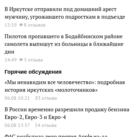
В Иркутске отправили под домашний арест
мужчину, угрожавшего подросткам в подъезде
15:19
8 отзывов
Пилотов пропавшего в Бодайбинском районе
самолета выпишут из больницы в ближайшие
дни
14:49
3 отзыва
Горячие обсуждения
«Мы ненавидим все человечество»: подробная
история иркутских «молоточников»
06.08 10:21
83 отзыва
В России временно разрешили продажу бензина
Евро-2, Евро-3 и Евро-4
06.08 13:37
54 отзыва
ФАС возбудила дело против Apple из-за