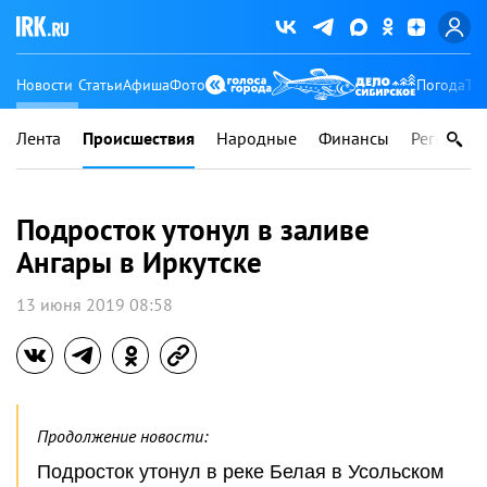
Новости
Статьи
Афиша
Фото
Погода
Ту
Лента
Происшествия
Народные
Финансы
Регионы
Подросток утонул в заливе
Ангары в Иркутске
13 июня 2019 08:58
Продолжение новости:
Подросток утонул в реке Белая в Усольском