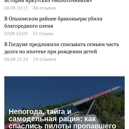
история иркутских «молоточников»
06.08 10:21
86 отзывов
В Ольхонском районе браконьеры убили
благородного оленя
07.08 10:09
33 отзыва
В Госдуме предложили списывать семьям часть
долга по ипотеке при рождении детей
06.08 21:24
29 отзывов
Непогода, тайга и
самодельная рация: как
спаслись пилоты пропавшего