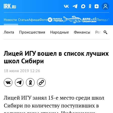
Новости
Статьи
Афиша
Фото
Погода
Ту
Лента
Происшествия
Народные
Финансы
Регионы
Лицей ИГУ вошел в список лучших
школ Сибири
18 июня 2019 12:26
Лицей ИГУ занял 15-е место среди школ
Сибири по количеству поступивших в