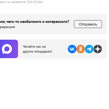
текст и нажмите
Ctrl
+
Enter
ия, чего-то необычного и интересного?
Отправить
 редакцию
Читайте нас на
других площадках!