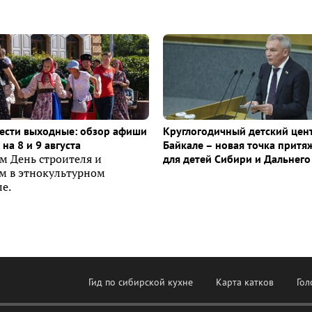
ести выходные: обзор афиши
Круглогодичный детский цен
на 8 и 9 августа
Байкале – новая точка притя
м День строителя и
для детей Сибири и Дальнего
ем в этнокультурном
е.
Гид по сибирской кухне
Карта катков
Гол