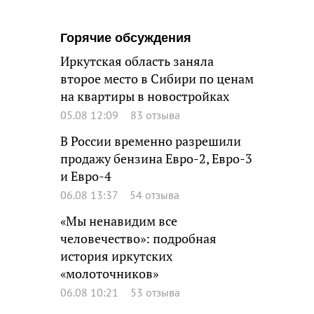
Горячие обсуждения
Иркутская область заняла
второе место в Сибири по ценам
на квартиры в новостройках
05.08 12:09
83 отзыва
В России временно разрешили
продажу бензина Евро-2, Евро-3
и Евро-4
06.08 13:37
54 отзыва
«Мы ненавидим все
человечество»: подробная
история иркутских
«молоточников»
06.08 10:21
53 отзыва