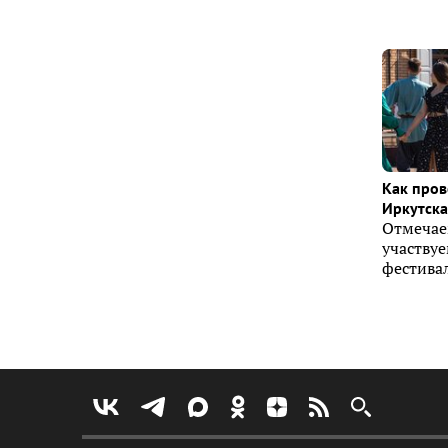
Как пров
Иркутска 
Отмечае
участву
фестивал