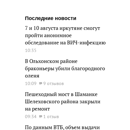
Последние новости
7 и 10 августа иркутяне смогут
пройти анонимное
обследование на ВИЧ-инфекцию
10:35
В Ольхонском районе
браконьеры убили благородного
оленя
10:09
9 отзывов
Пешеходный мост в Шаманке
Шелеховского района закрыли
на ремонт
09:34
1 отзыв
По данным ВТБ, объем выдачи