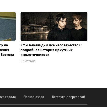
тр на
«Мы ненавидим все человечество»:
жения
подробная история иркутских
 Востока
«молоточников»
53 отзыва
оса города
Лесное озеро
Весточка с передовой