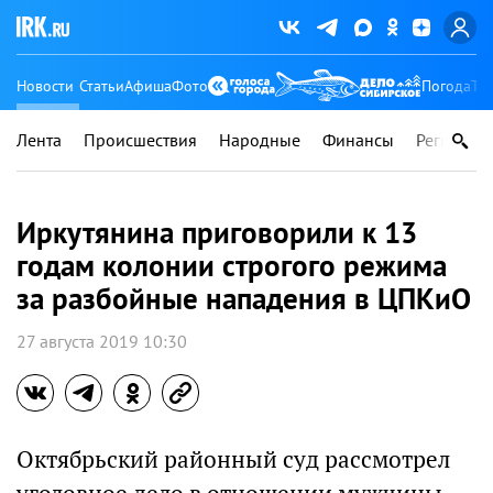
Новости
Статьи
Афиша
Фото
Погода
Ту
Лента
Происшествия
Народные
Финансы
Регионы
Иркутянина приговорили к 13
годам колонии строгого режима
за разбойные нападения в ЦПКиО
27 августа 2019 10:30
Октябрьский районный суд рассмотрел