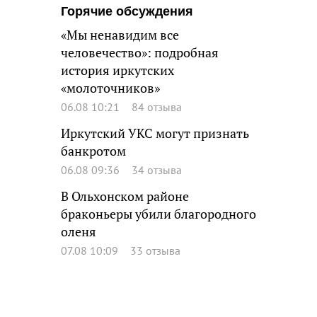
Горячие обсуждения
«Мы ненавидим все
человечество»: подробная
история иркутских
«молоточников»
06.08 10:21
84 отзыва
Иркутский УКС могут признать
банкротом
06.08 09:36
34 отзыва
В Ольхонском районе
браконьеры убили благородного
оленя
07.08 10:09
33 отзыва