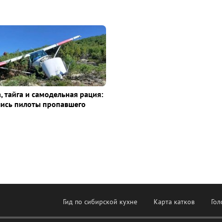
, тайга и самодельная рация:
лись пилоты пропавшего
Гид по сибирской кухне
Карта катков
Гол