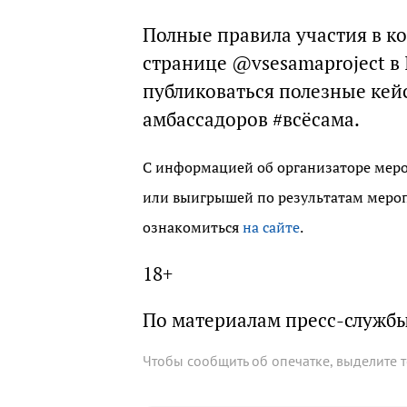
Полные правила участия в 
странице @vsesamaproject в 
публиковаться полезные кей
амбассадоров #всёсама.
С информацией об организаторе мероп
или выигрышей по результатам мероп
ознакомиться
на сайте
.
18+
По материалам пресс-службы
Чтобы сообщить об опечатке, выделите 