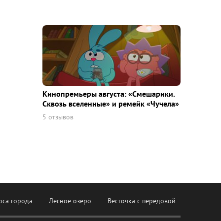
Кинопремьеры августа: «Смешарики.
Сквозь вселенные» и ремейк «Чучела»
5 отзывов
оса города
Лесное озеро
Весточка с передовой