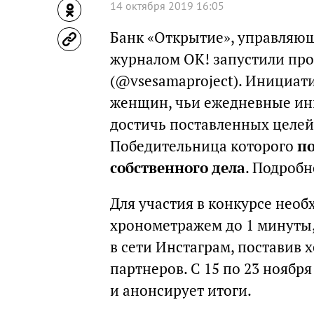
14 октября 2019 16:05
Банк «Открытие», управляющ
журналом ОК! запустили прое
(@vsesamaproject). Инициат
женщин, чьи ежедневные инв
достичь поставленных целей
Победительница которого
по
собственного дела
. Подробн
Для участия в конкурсе необ
хронометражем до 1 минуты, 
в сети Инстаграм, поставив 
партнеров. С 15 по 23 нояб
и анонсирует итоги.