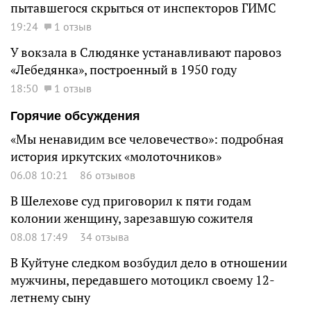
пытавшегося скрыться от инспекторов ГИМС
19:24
1 отзыв
У вокзала в Слюдянке устанавливают паровоз
«Лебедянка», построенный в 1950 году
18:50
1 отзыв
Горячие обсуждения
«Мы ненавидим все человечество»: подробная
история иркутских «молоточников»
06.08 10:21
86 отзывов
В Шелехове суд приговорил к пяти годам
колонии женщину, зарезавшую сожителя
08.08 17:49
34 отзыва
В Куйтуне следком возбудил дело в отношении
мужчины, передавшего мотоцикл своему 12-
летнему сыну