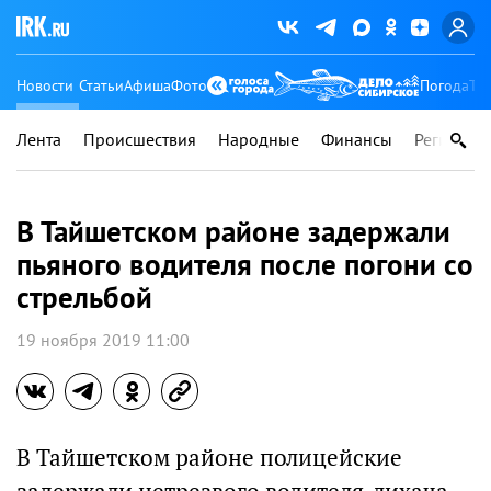
Новости
Статьи
Афиша
Фото
Погода
Ту
Лента
Происшествия
Народные
Финансы
Регионы
В Тайшетском районе задержали
пьяного водителя после погони со
стрельбой
19 ноября 2019 11:00
В Тайшетском районе полицейские