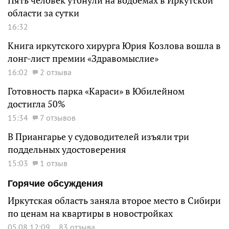
Пять человек утонули на водоемах в Иркутской
области за сутки
16:32
Книга иркутского хирурга Юрия Козлова вошла в
лонг-лист премии «Здравомыслие»
16:02
2 отзыва
Готовность парка «Караси» в Юбилейном
достигла 50%
15:34
7 отзывов
В Приангарье у судоводителей изъяли три
поддельных удостоверения
15:03
1 отзыв
Горячие обсуждения
Иркутская область заняла второе место в Сибири
по ценам на квартиры в новостройках
05.08 12:09
83 отзыва