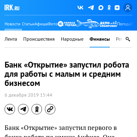
Новости
Статьи
Афиша
Фото
Погода
Ту
Лента
Происшествия
Народные
Финансы
Регионы
Банк «Открытие» запустил робота
для работы с малым и средним
бизнесом
6 декабря 2019 15:44
Банк «Открытие» запустил первого в