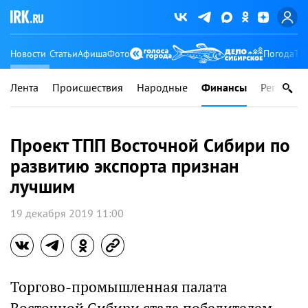
Новости
Статьи
Афиша
Фото
Погода
Ту
Лента
Происшествия
Народные
Финансы
Регионы
Проект ТПП Восточной Сибири по
развитию экспорта признан
лучшим
19 декабря 2019 11:00
Торгово-промышленная палата