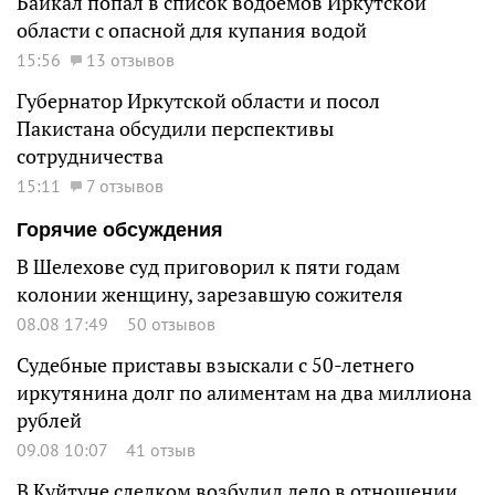
Байкал попал в список водоемов Иркутской
области с опасной для купания водой
15:56
13 отзывов
Губернатор Иркутской области и посол
Пакистана обсудили перспективы
сотрудничества
15:11
7 отзывов
Горячие обсуждения
В Шелехове суд приговорил к пяти годам
колонии женщину, зарезавшую сожителя
08.08 17:49
50 отзывов
Судебные приставы взыскали с 50-летнего
иркутянина долг по алиментам на два миллиона
рублей
09.08 10:07
41 отзыв
В Куйтуне следком возбудил дело в отношении