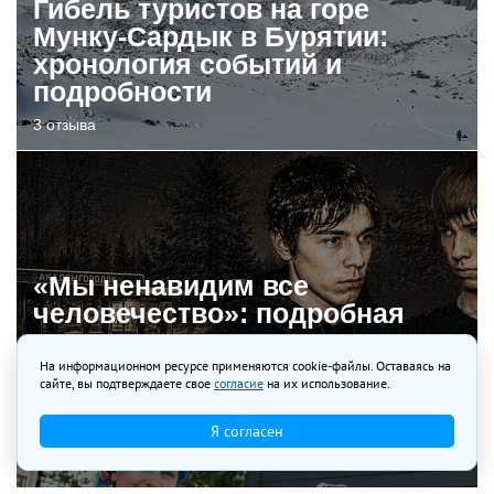
Гибель туристов на горе
Мунку-Сардык в Бурятии:
хронология событий и
подробности
3 отзыва
«Мы ненавидим все
человечество»: подробная
история иркутских
«молоточников»
На информационном ресурсе применяются cookie-файлы. Оставаясь на
сайте, вы подтверждаете свое
согласие
на их использование.
4 отзыва
Я согласен