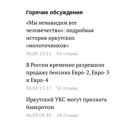
Горячие обсуждения
«Мы ненавидим все
человечество»: подробная
история иркутских
«молоточников»
06.08 10:21
84 отзыва
В России временно разрешили
продажу бензина Евро-2, Евро-3
и Евро-4
06.08 13:37
54 отзыва
Иркутский УКС могут признать
банкротом
06.08 09:36
34 отзыва