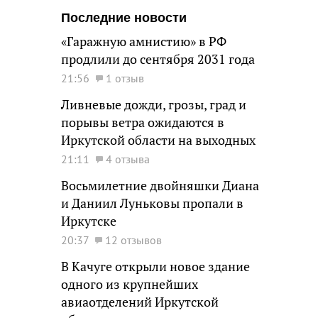
Последние новости
«Гаражную амнистию» в РФ
продлили до сентября 2031 года
21:56
1 отзыв
Ливневые дожди, грозы, град и
порывы ветра ожидаются в
Иркутской области на выходных
21:11
4 отзыва
Восьмилетние двойняшки Диана
и Даниил Луньковы пропали в
Иркутске
20:37
12 отзывов
В Качуге открыли новое здание
одного из крупнейших
авиаотделений Иркутской