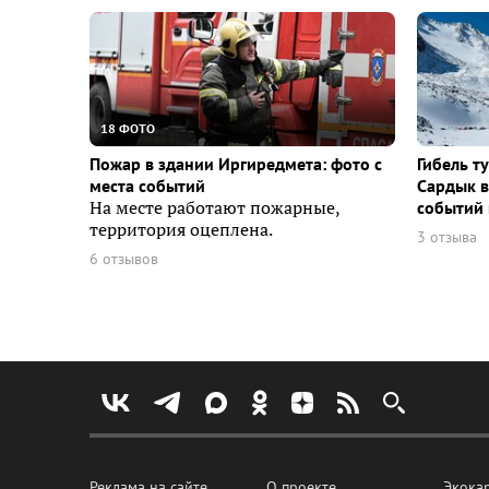
18 ФОТО
Пожар в здании Иргиредмета: фото с
Гибель т
места событий
Сардык в
На месте работают пожарные,
событий 
территория оцеплена.
3 отзыва
6 отзывов
Реклама на сайте
О проекте
Экока