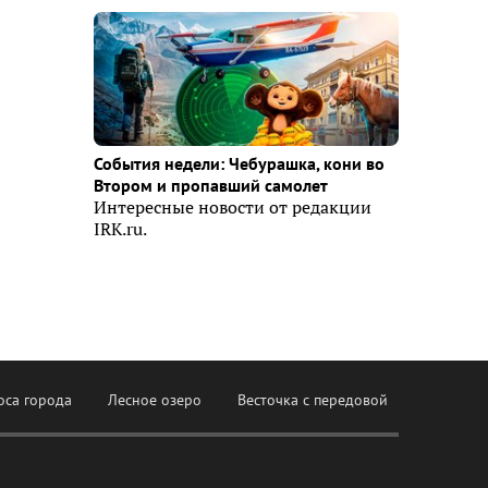
События недели: Чебурашка, кони во
Втором и пропавший самолет
Интересные новости от редакции
IRK.ru.
оса города
Лесное озеро
Весточка с передовой