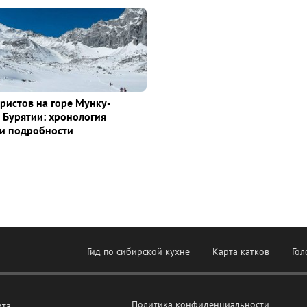
уристов на горе Мунку-
 Бурятии: хронология
и подробности
Гид по сибирской кухне
Карта катков
Гол
Политика конфиденциальности
рта