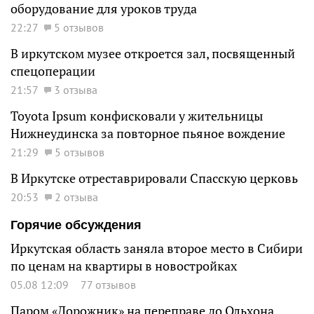
оборудование для уроков труда
22:27
5 отзывов
В иркутском музее откроется зал, посвященный
спецоперации
21:57
3 отзыва
Toyota Ipsum конфисковали у жительницы
Нижнеудинска за повторное пьяное вождение
21:29
5 отзывов
В Иркутске отреставрировали Спасскую церковь
20:53
2 отзыва
Горячие обсуждения
Иркутская область заняла второе место в Сибири
по ценам на квартиры в новостройках
05.08 12:09
77 отзывов
Паром «Дорожник» на переправе до Ольхона