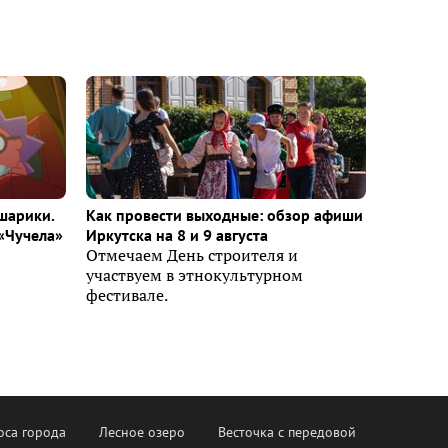
шарики.
Как провести выходные: обзор афиши
«Чучела»
Иркутска на 8 и 9 августа
Отмечаем День строителя и
участвуем в этнокультурном
фестивале.
оса города
Лесное озеро
Весточка с передовой