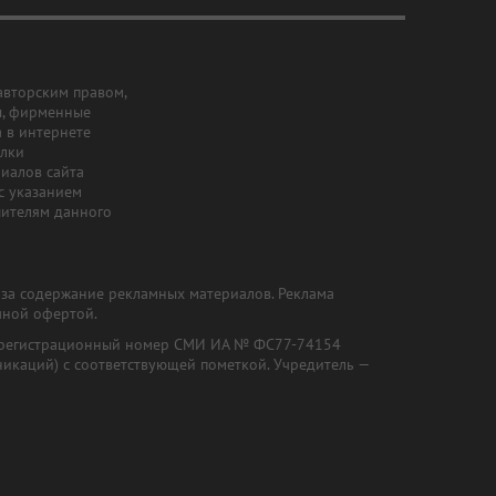
авторским правом,
ы, фирменные
а в интернете
ылки
риалов сайта
с указанием
шителям данного
и за содержание рекламных материалов. Реклама
чной офертой.
") (регистрационный номер СМИ ИА № ФС77-74154
никаций) с соответствующей пометкой. Учредитель —