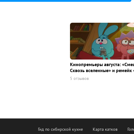
Кинопремьеры августа: «Сме
Сквозь вселенные» и ремейк 
5 отзывов
Гид по сибирской кухне
Карта катков
Гол