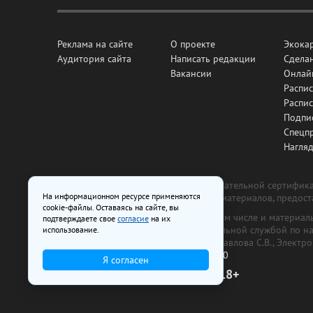
Реклама на сайте
О проекте
Экока
Аудитория сайта
Написать редакции
Сделан
Вакансии
Онлай
Распис
Распи
Подпи
Спецп
Нагля
Все рекламные товары подлежат обязательной сертификац
На информационном ресурсе применяются
изготовлена и размещена на основе материалов, предос
cookie-файлы. Оставаясь на сайте, вы
На сайте www.irk.ru размещаются в том числе и материа
подтверждаете свое
согласие
на их
от 29 октября 2018 г., выдан Федеральной службой по 
использование.
ООО «Ирк.ру». Главный редактор — Павлова С.В., Электр
Телефон редакции:
+7 (3952) 48-88-50
Я согласен
18+
© 2003–2026 IRK.ru Твой Иркутск