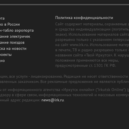
Политика конфиденциальности
рта
Сайт содержит материалы, охраняемые 
о в России
и средства индивидуализации (логотип
н-табло аэропорта
знаки). Использование материалов сайт
ание электричек
разрешено только с указанием гиперсс
сание поездов
на сайт www.irk.ru. Использование мате
ска на новости
в печати, ТВ и радио разрешено только 
роекты
названия сайта «Твой Иркутск». К нару
положения применяются все меры,
дно
предусмотренные ст. 1301 ГК РФ.
ии, все услуги - лицензированию. Редакция не несет ответственност
тавленных заказчиком. Все рекламные предложения не являются публи
лы от информационного агентства «Иркутск онлайн» ("Irkutsk Online
надзору в сфере связи, информационных технологий и массовых комму
онный адрес редакции:
news@irk.ru
.