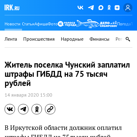
Новости
Статьи
Афиша
Фото
Погода
Ту
Лента
Происшествия
Народные
Финансы
Регионы
Житель поселка Чунский заплатил
штрафы ГИБДД на 75 тысяч
рублей
14 января 2020 15:00
В Иркутской области должник оплатил