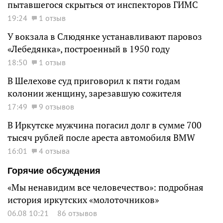
пытавшегося скрыться от инспекторов ГИМС
19:24
1 отзыв
У вокзала в Слюдянке устанавливают паровоз
«Лебедянка», построенный в 1950 году
18:50
1 отзыв
В Шелехове суд приговорил к пяти годам
колонии женщину, зарезавшую сожителя
17:49
9 отзывов
В Иркутске мужчина погасил долг в сумме 700
тысяч рублей после ареста автомобиля BMW
16:01
4 отзыва
Горячие обсуждения
«Мы ненавидим все человечество»: подробная
история иркутских «молоточников»
06.08 10:21
86 отзывов