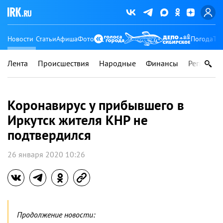
Новости
Статьи
Афиша
Фото
Погода
Ту
Лента
Происшествия
Народные
Финансы
Регионы
Коронавирус у прибывшего в
Иркутск жителя КНР не
подтвердился
26 января 2020 10:26
Продолжение новости: