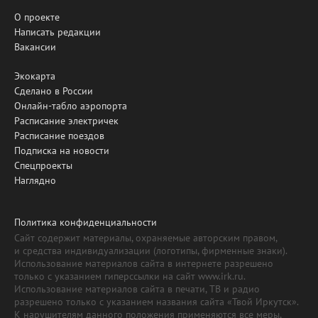
О проекте
Написать редакции
Вакансии
Экокарта
Сделано в России
Онлайн-табло аэропорта
Расписание электричек
Расписание поездов
Подписка на новости
Спецпроекты
Наглядно
Политика конфиденциальности
Сайт содержит материалы, охраняемые авторским правом,
и средства индивидуализации (логотипы, фирменные знаки).
Использование материалов сайта в интернете разрешено
только с указанием гиперссылки на сайт www.irk.ru.
Использование материалов сайта в печати, ТВ и радио
разрешено только с указанием названия сайта «Твой Иркутск».
К нарушителям данного положения применяются все меры,