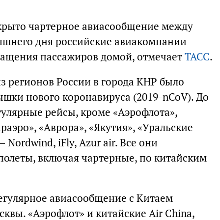
акрыто чартерное авиасообщение между
няшнего дня российские авиакомпании
вращения пассажиров домой, отмечает
ТАСС
.
з регионов России в города КНР было
ышки нового коронавируса (2019-nCoV). До
улярные рейсы, кроме «Аэрофлота»,
аэро», «Аврора», «Якутия», «Уральские
Nordwind, iFly, Azur air. Все они
полеты, включая чартерные, по китайским
егулярное авиасообщение с Китаем
сквы. «Аэрофлот» и китайские Air China,