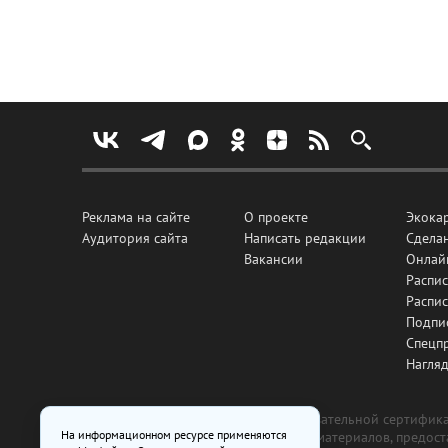
Реклама на сайте
О проекте
Экока
Аудитория сайта
Написать редакции
Сделан
Вакансии
Онлай
Распис
Распи
Подпи
Спецп
Нагля
Все рекламные товары подлежат обязательной сертификац
На информационном ресурсе применяются
изготовлена и размещена на основе материалов, предос