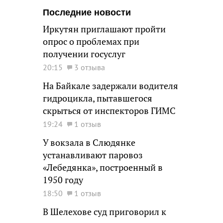
Последние новости
Иркутян приглашают пройти
опрос о проблемах при
получении госуслуг
20:15
3 отзыва
На Байкале задержали водителя
гидроцикла, пытавшегося
скрыться от инспекторов ГИМС
19:24
1 отзыв
У вокзала в Слюдянке
устанавливают паровоз
«Лебедянка», построенный в
1950 году
18:50
1 отзыв
В Шелехове суд приговорил к