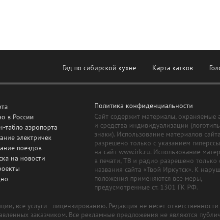
Гид по сибирской кухне
Карта катков
Гол
Политика конфиденциальности
рта
Сайт содержит материалы, охраняемые 
о в России
и средства индивидуализации (логотип
н-табло аэропорта
знаки). Использование материалов сайт
ание электричек
разрешено только с указанием гиперсс
сание поездов
на сайт www.irk.ru. Использование мате
ска на новости
в печати, ТВ и радио разрешено только 
роекты
названия сайта «Твой Иркутск». К нару
положения применяются все меры,
дно
предусмотренные ст. 1301 ГК РФ.
ии, все услуги - лицензированию. Редакция не несет ответственност
тавленных заказчиком. Все рекламные предложения не являются публи