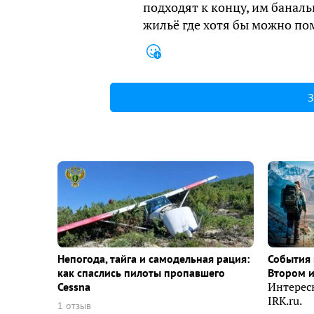
подходят к концу, им баналь
жильё где хотя бы можно по
З
Непогода, тайга и самодельная рация:
События 
как спаслись пилоты пропавшего
Втором 
Cessna
Интерес
IRK.ru.
1 отзыв