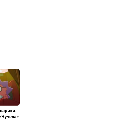
шарики.
«Чучела»