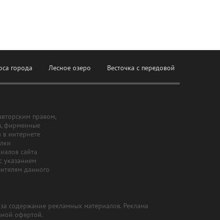
оса города
Лесное озеро
Весточка с передовой
авторским правом,
ы, фирменные
а в интернете
ылки
риалов сайта
с указанием
шителям данного
и за содержание рекламных материалов. Реклама
чной офертой.