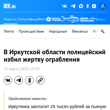
Новости
Статьи
Афиша
Фото
Погода
Ту
Лента
Происшествия
Народные
Финансы
Регионы
В Иркутской области полицейский
избил жертву ограбления
17 марта 2020 13:59
Продолжение новости:
Иркутянка заплатит 25 тысяч рублей за пьяную