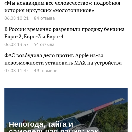
«Мы ненавидим все человечество»: подробная
история иркутских «молоточников»
06.08 10:21
84 отзыва
В России временно разрешили продажу бензина
Евро-2, Евро-3 и Евро-4
06.08 13:37
54 отзыва
ФАС возбудила дело против Apple из-за
невозможности установить MAX на устройства
05.08 11:45
49 отзывов
Непогода, тайга и
самодельная рация: как