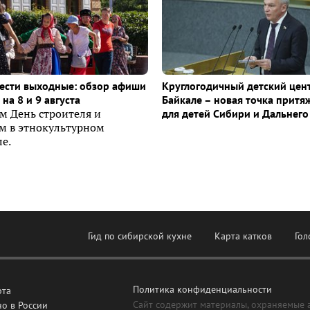
ести выходные: обзор афиши
Круглогодичный детский цен
на 8 и 9 августа
Байкале – новая точка притя
м День строителя и
для детей Сибири и Дальнего
ем в этнокультурном
е.
Гид по сибирской кухне
Карта катков
Гол
Политика конфиденциальности
рта
Сайт содержит материалы, охраняемые 
о в России