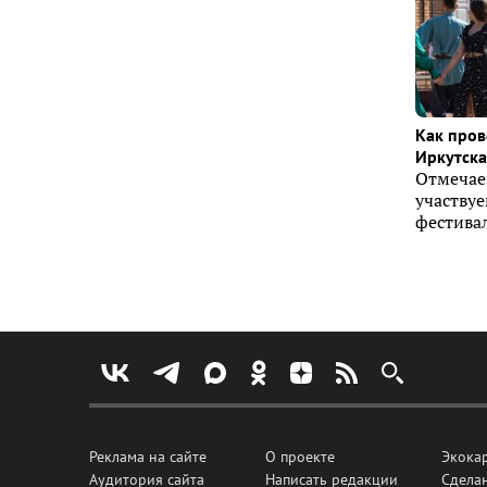
Как пров
Иркутска 
Отмечае
участву
фестивал
Реклама на сайте
О проекте
Экока
Аудитория сайта
Написать редакции
Сделан