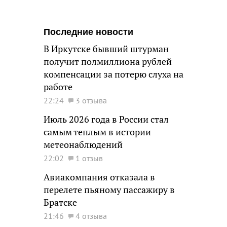
Последние новости
В Иркутске бывший штурман
получит полмиллиона рублей
компенсации за потерю слуха на
работе
22:24
3 отзыва
Июль 2026 года в России стал
самым теплым в истории
метеонаблюдений
22:02
1 отзыв
Авиакомпания отказала в
перелете пьяному пассажиру в
Братске
21:46
4 отзыва