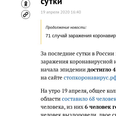
сутки
19 апреля 2020 16:40
Продолжение новости:
71 случай заражения коронавир
За последние сутки в России
заражения коронавирусной и
начала эпидемии
достигло 4
на сайте
стопкоронавирус.р
На утро 19 апреля, общее ко
области
составило 68 челове
человека, из них
6 человек 
человек выздоровели, двое 