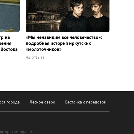
тр на
«Мы ненавидим все человечество»:
жения
подробная история иркутских
 Востока
«молоточников»
42 отзыва
оса города
Лесное озеро
Весточка с передовой
авторским правом,