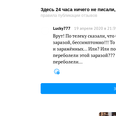
Здесь 24 часа ничего не писал
правила публикации отзывов
Lucky777
19 апреля 2020 в 21:3
Врут! По телеку сказали, чт
заразой, бессимптомно!!! То
и заражённых… Или? Или по 
переболели этой заразой??? 
переболели…
З