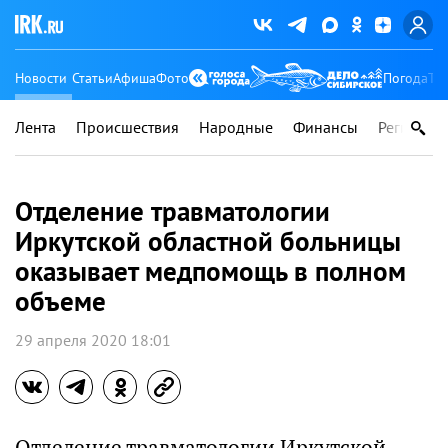
Новости
Статьи
Афиша
Фото
Погода
Ту
Лента
Происшествия
Народные
Финансы
Регионы
Отделение травматологии
Иркутской областной больницы
оказывает медпомощь в полном
объеме
29 апреля 2020 18:01
Отделение травматологии Иркутской