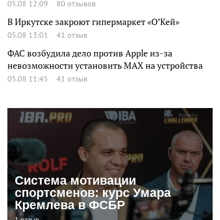
05.08 12:09
80 отзывов
В Иркутске закроют гипермаркет «О’Кей»
05.08 13:01
41 отзыв
ФАС возбудила дело против Apple из-за
невозможности установить MAX на устройства
05.08 11:45
41 отзыв
Система мотивации
спортсменов: курс Умара
Кремлева в ФСБР
1 отзыв