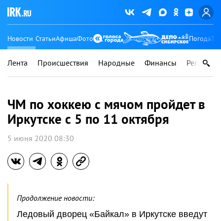
Новости
Статьи
Афиша
Фото
Погода
Ту
Лента
Происшествия
Народные
Финансы
Регионы
ЧМ по хоккею с мячом пройдет в
Иркутске с 5 по 11 октября
5 июня 2020 08:30
Продолжение новости:
Ледовый дворец «Байкал» в Иркутске введут