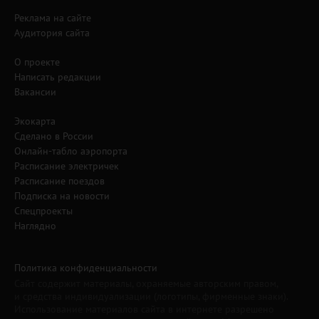
Реклама на сайте
Аудитория сайта
О проекте
Написать редакции
Вакансии
Экокарта
Сделано в России
Онлайн-табло аэропорта
Расписание электричек
Расписание поездов
Подписка на новости
Спецпроекты
Наглядно
Политика конфиденциальности
Сайт содержит материалы, охраняемые авторским правом,
и средства индивидуализации (логотипы, фирменные знаки).
Использование материалов сайта в интернете разрешено