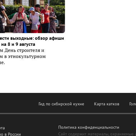
ести выходные: обзор афиши
на 8 и 9 августа
м День строителя и
ем в этнокультурном
е.
Гид по сибирской кухне
Карта катков
Гол
Политика конфиденциальности
рта
Сайт содержит материалы, охраняемые 
о в России