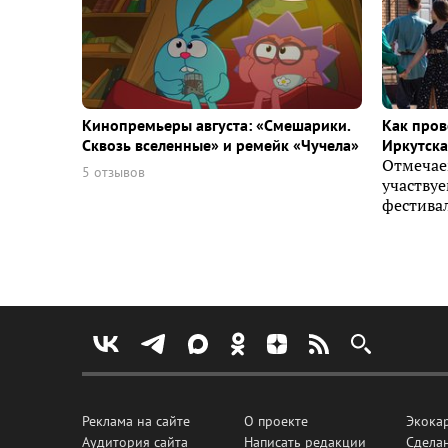
Кинопремьеры августа: «Смешарики.
Как пров
Сквозь вселенные» и ремейк «Чучела»
Иркутска 
Отмечае
5 отзывов
участву
фестивал
Реклама на сайте
О проекте
Экока
Аудитория сайта
Написать редакции
Сделан