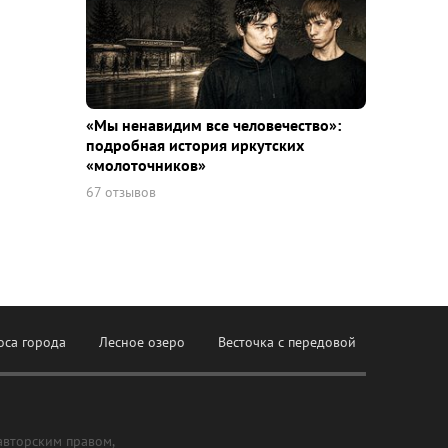
«Мы ненавидим все человечество»:
подробная история иркутских
«молоточников»
67 отзывов
оса города
Лесное озеро
Весточка с передовой
авторским правом,