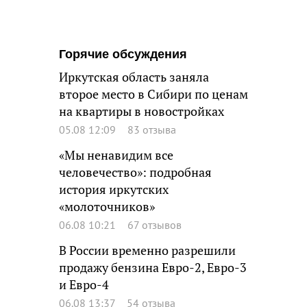
Горячие обсуждения
Иркутская область заняла
второе место в Сибири по ценам
на квартиры в новостройках
05.08 12:09
83 отзыва
«Мы ненавидим все
человечество»: подробная
история иркутских
«молоточников»
06.08 10:21
67 отзывов
В России временно разрешили
продажу бензина Евро-2, Евро-3
и Евро-4
06.08 13:37
54 отзыва