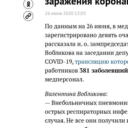
заражения корона
26 июня 2020 13:05
По данным на 26 июня, в ме
зарегистрировано девять оч
рассказала и. о. зампредсед
Вобликова на заседании деп
COVID-19,
трансляцию которо
работников
381 заболевший
медперсонал.
Валентина Вобликова:
— Внебольничных пневмоний 
острых респираторных инфек
случая. Не все они получили