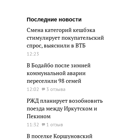
Последние новости
Смена категорий кешбэка
стимулирует покупательский
спрос, выяснили в ВТБ
12:23
В Бодайбо после зимней
коммунальной аварии
переселили 98 семей
12:02
3 отзыва
РЖД планирует возобновить
поезда между Иркутском и
Пекином
11:32
1 отзыв
В поселке Коршуновский