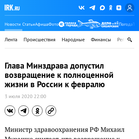
Новости
Статьи
Афиша
Фото
Погода
Ту
Лента
Происшествия
Народные
Финансы
Регионы
Глава Минздрава допустил
возвращение к полноценной
жизни в России к февралю
3 июля 2020 22:00
Министр здравоохранения РФ Михаил