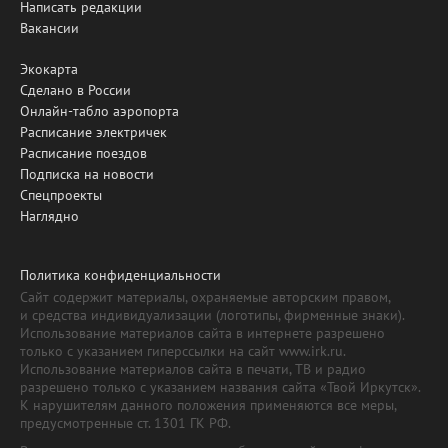
Написать редакции
Вакансии
Экокарта
Сделано в России
Онлайн-табло аэропорта
Расписание электричек
Расписание поездов
Подписка на новости
Спецпроекты
Наглядно
Политика конфиденциальности
Сайт содержит материалы, охраняемые авторским правом,
и средства индивидуализации (логотипы, фирменные знаки).
Использование материалов сайта в интернете разрешено
только с указанием гиперссылки на сайт www.irk.ru.
Использование материалов сайта в печати, ТВ и радио
разрешено только с указанием названия сайта «Твой Иркутск».
К нарушителям данного положения применяются все меры,
предусмотренные ст. 1301 ГК РФ.