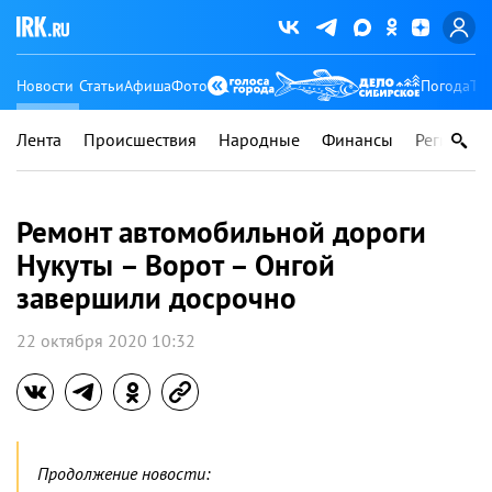
Новости
Статьи
Афиша
Фото
Погода
Ту
Лента
Происшествия
Народные
Финансы
Регионы
Ремонт автомобильной дороги
Нукуты – Ворот – Онгой
завершили досрочно
22 октября 2020 10:32
Продолжение новости: