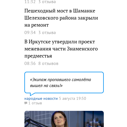
11:32
3 отзыва
Пешеходный мост в Шаманке
Шелеховского района закрыли
на ремонт
09:34
3 отзыва
В Иркутске утвердили проект
межевания части Знаменского
предместья
08:36
8 отзывов
Экипаж пропавшего самолёта
вышел на связь!
народные новости
5 августа 19:50
1 отзыв