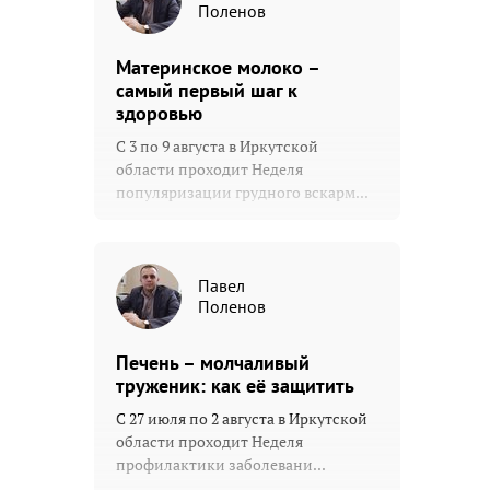
Поленов
Материнское молоко –
самый первый шаг к
здоровью
С 3 по 9 августа в Иркутской
области проходит Неделя
популяризации грудного вскарм...
Павел
Поленов
Печень – молчаливый
труженик: как её защитить
С 27 июля по 2 августа в Иркутской
области проходит Неделя
профилактики заболевани...