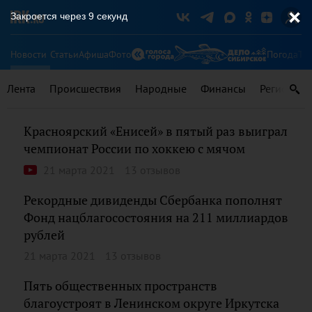
Закроется через
9
секунд
Новости
Статьи
Афиша
Фото
Погода
Ту
Лента
Происшествия
Народные
Финансы
Регионы
Красноярский «Енисей» в пятый раз выиграл
чемпионат России по хоккею с мячом
21 марта 2021
13 отзывов
Рекордные дивиденды Сбербанка пополнят
Фонд нацблагосостояния на 211 миллиардов
рублей
21 марта 2021
13 отзывов
Пять общественных пространств
благоустроят в Ленинском округе Иркутска