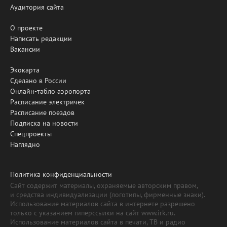
Аудитория сайта
О проекте
Написать редакции
Вакансии
Экокарта
Сделано в России
Онлайн-табло аэропорта
Расписание электричек
Расписание поездов
Подписка на новости
Спецпроекты
Наглядно
Политика конфиденциальности
Сайт содержит материалы, охраняемые авторским правом,
и средства индивидуализации (логотипы, фирменные знаки).
Использование материалов сайта в интернете разрешено
только с указанием гиперссылки на сайт www.irk.ru.
Использование материалов сайта в печати, ТВ и радио