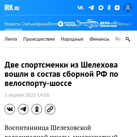
Новости
Статьи
Афиша
Фото
Погода
Ту
Лента
Происшествия
Народные
Финансы
Регионы
Две спортсменки из Шелехова
вошли в состав сборной РФ по
велоспорту-шоссе
2 апреля 2021 14:00
Воспитанница Шелеховской