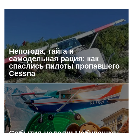
Непогода, тайга и
самодельная рация: как
спаслись пилоты пропавшего
Cessna
События недели: Чебурашка,