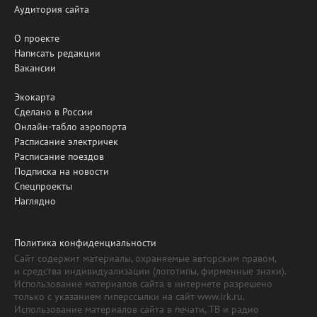
Аудитория сайта
О проекте
Написать редакции
Вакансии
Экокарта
Сделано в России
Онлайн-табло аэропорта
Расписание электричек
Расписание поездов
Подписка на новости
Спецпроекты
Наглядно
Политика конфиденциальности
Сайт содержит материалы, охраняемые авторским правом,
и средства индивидуализации (логотипы, фирменные знаки).
Использование материалов сайта в интернете разрешено
только с указанием гиперссылки на сайт www.irk.ru.
Использование материалов сайта в печати, ТВ и радио