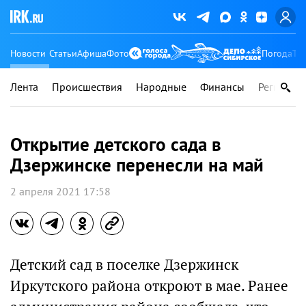
Новости
Статьи
Афиша
Фото
Погода
Ту
Лента
Происшествия
Народные
Финансы
Регионы
Открытие детского сада в
Дзержинске перенесли на май
2 апреля 2021 17:58
Детский сад в поселке Дзержинск
Иркутского района откроют в мае. Ранее