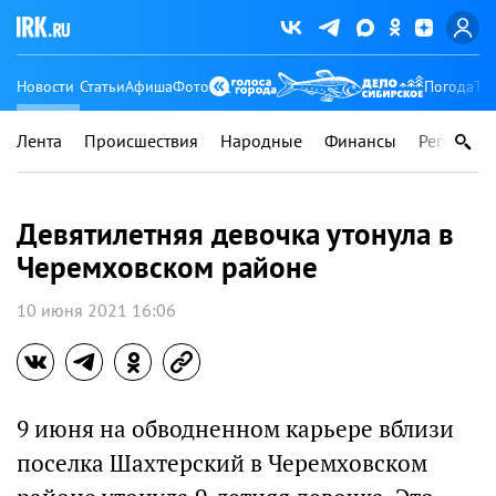
Новости
Статьи
Афиша
Фото
Погода
Ту
Лента
Происшествия
Народные
Финансы
Регионы
Девятилетняя девочка утонула в
Черемховском районе
10 июня 2021 16:06
9 июня на обводненном карьере вблизи
поселка Шахтерский в Черемховском