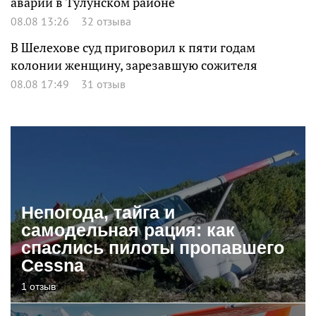
аварии в Тулунском районе
08.08 13:26
32 отзыва
В Шелехове суд приговорил к пяти годам
колонии женщину, зарезавшую сожителя
08.08 17:49
31 отзыв
Непогода, тайга и
самодельная рация: как
спаслись пилоты пропавшего
Cessna
1 отзыв