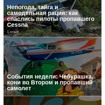
Непогода, тайга и
самодельная рация: как
спаслись пилоты пропавшего
Cessna
1 отзыв
События недели: Чебурашка,
кони во Втором и пропавший
самолет