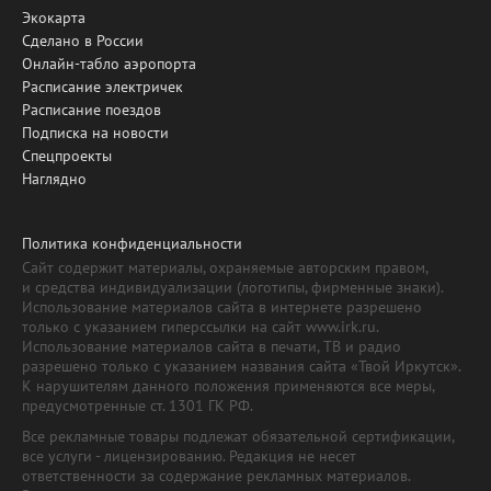
Экокарта
Сделано в России
Онлайн-табло аэропорта
Расписание электричек
Расписание поездов
Подписка на новости
Спецпроекты
Наглядно
Политика конфиденциальности
Сайт содержит материалы, охраняемые авторским правом,
и средства индивидуализации (логотипы, фирменные знаки).
Использование материалов сайта в интернете разрешено
только с указанием гиперссылки на сайт www.irk.ru.
Использование материалов сайта в печати, ТВ и радио
разрешено только с указанием названия сайта «Твой Иркутск».
К нарушителям данного положения применяются все меры,
предусмотренные ст. 1301 ГК РФ.
Все рекламные товары подлежат обязательной сертификации,
все услуги - лицензированию. Редакция не несет
ответственности за содержание рекламных материалов.