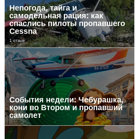
Непогода, тайга и
самодельная рация: как
спаслись пилоты пропавшего
Cessna
1 отзыв
События недели: Чебурашка,
кони во Втором и пропавший
самолет