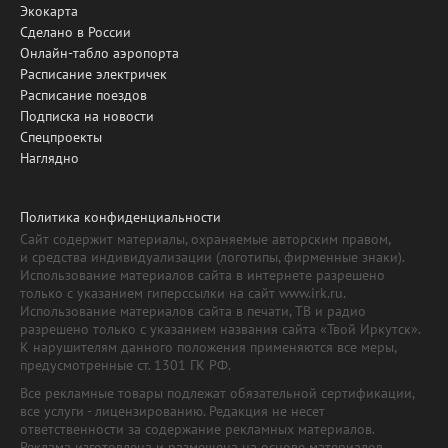
Экокарта
Сделано в России
Онлайн-табло аэропорта
Расписание электричек
Расписание поездов
Подписка на новости
Спецпроекты
Наглядно
Политика конфиденциальности
Сайт содержит материалы, охраняемые авторским правом,
и средства индивидуализации (логотипы, фирменные знаки).
Использование материалов сайта в интернете разрешено
только с указанием гиперссылки на сайт www.irk.ru.
Использование материалов сайта в печати, ТВ и радио
разрешено только с указанием названия сайта «Твой Иркутск».
К нарушителям данного положения применяются все меры,
предусмотренные ст. 1301 ГК РФ.
Все рекламные товары подлежат обязательной сертификации,
все услуги - лицензированию. Редакция не несет
ответственности за содержание рекламных материалов.
Реклама изготовлена и размещена на основе материалов,