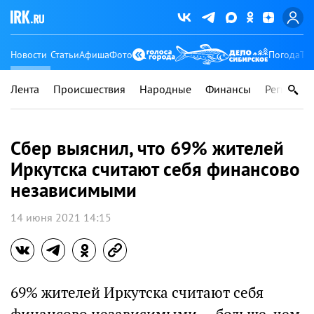
Новости
Статьи
Афиша
Фото
Погода
Ту
Лента
Происшествия
Народные
Финансы
Регионы
Сбер выяснил, что 69% жителей
Иркутска считают себя финансово
независимыми
14 июня 2021 14:15
69% жителей Иркутска считают себя