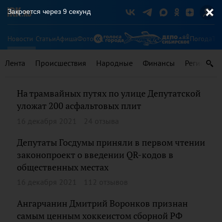
Закроется через
8
секунд
Новости
Статьи
Афиша
Фото
Погода
Ту
Лента
Происшествия
Народные
Финансы
Регионы
На трамвайных путях по улице Депутатской
уложат 200 асфальтовых плит
16 декабря 2021
24 отзыва
Депутаты Госдумы приняли в первом чтении
законопроект о введении QR-кодов в
общественных местах
16 декабря 2021
112 отзывов
Ангарчанин Дмитрий Воронков признан
самым ценным хоккеистом сборной РФ