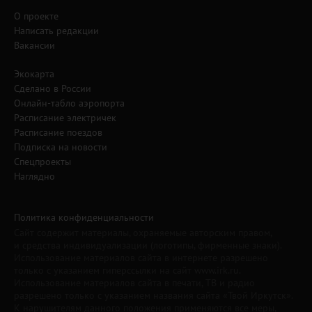
О проекте
Написать редакции
Вакансии
Экокарта
Сделано в России
Онлайн-табло аэропорта
Расписание электричек
Расписание поездов
Подписка на новости
Спецпроекты
Наглядно
Политика конфиденциальности
Сайт содержит материалы, охраняемые авторским правом,
и средства индивидуализации (логотипы, фирменные знаки).
Использование материалов сайта в интернете разрешено
только с указанием гиперссылки на сайт www.irk.ru.
Использование материалов сайта в печати, ТВ и радио
разрешено только с указанием названия сайта «Твой Иркутск».
К нарушителям данного положения применяются все меры,