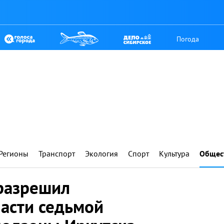
Погода
Регионы
Транспорт
Экология
Спорт
Культура
Общес
разрешил
части седьмой