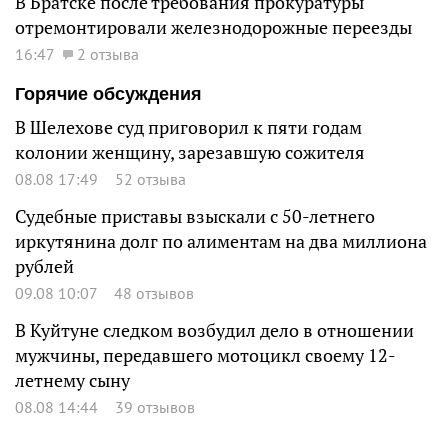
В Братске после требования прокуратуры
отремонтировали железнодорожные переезды
16:47
2 отзыва
Горячие обсуждения
В Шелехове суд приговорил к пяти годам
колонии женщину, зарезавшую сожителя
08.08 17:49
52 отзыва
Судебные приставы взыскали с 50-летнего
иркутянина долг по алиментам на два миллиона
рублей
09.08 10:07
48 отзывов
В Куйтуне следком возбудил дело в отношении
мужчины, передавшего мотоцикл своему 12-
летнему сыну
08.08 14:44
39 отзывов