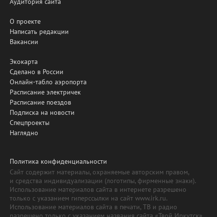
Аудитория сайта
О проекте
Написать редакции
Вакансии
Экокарта
Сделано в России
Онлайн-табло аэропорта
Расписание электричек
Расписание поездов
Подписка на новости
Спецпроекты
Наглядно
Политика конфиденциальности
Сайт содержит материалы, охраняемые авторским правом,
и средства индивидуализации (логотипы, фирменные знаки).
Использование материалов сайта в интернете разрешено
только с указанием гиперссылки на сайт www.irk.ru.
Использование материалов сайта в печати, ТВ и радио
разрешено только с указанием названия сайта «Твой Иркутск».