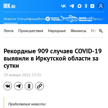
Новости
Статьи
Афиша
Фото
Погода
Ту
Лента
Происшествия
Народные
Финансы
Регионы
Рекордные 909 случаев COVID-19
выявили в Иркутской области за
сутки
29 января 2022 13:31
Продолжение новости: