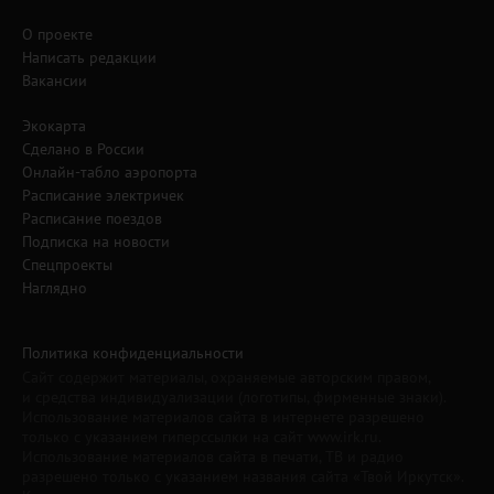
О проекте
Написать редакции
Вакансии
Экокарта
Сделано в России
Онлайн-табло аэропорта
Расписание электричек
Расписание поездов
Подписка на новости
Спецпроекты
Наглядно
Политика конфиденциальности
Сайт содержит материалы, охраняемые авторским правом,
и средства индивидуализации (логотипы, фирменные знаки).
Использование материалов сайта в интернете разрешено
только с указанием гиперссылки на сайт www.irk.ru.
Использование материалов сайта в печати, ТВ и радио
разрешено только с указанием названия сайта «Твой Иркутск».