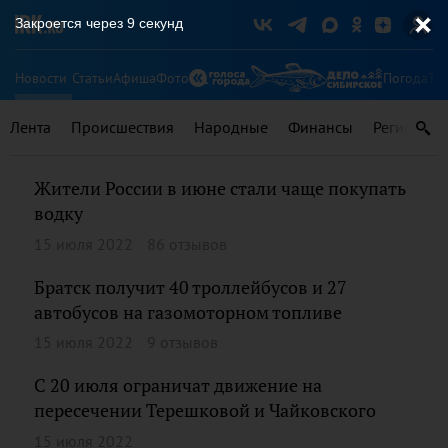
Закроется через
9
секунд
Новости
Статьи
Афиша
Фото
Погода
Ту
Лента
Происшествия
Народные
Финансы
Регионы
Жители России в июне стали чаще покупать
водку
15 июля 2022
86 отзывов
Братск получит 40 троллейбусов и 27
автобусов на газомоторном топливе
15 июля 2022
9 отзывов
С 20 июля ограничат движение на
пересечении Терешковой и Чайковского
15 июля 2022