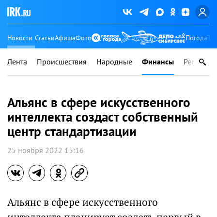
Новости
Статьи
Афиша
Фото
Погода
Ту
Лента
Происшествия
Народные
Финансы
Регионы
Альянс в сфере искусственного
интеллекта создаст собственный
центр стандартизации
25 ноября 2022 15:16
Альянс в сфере искусственного